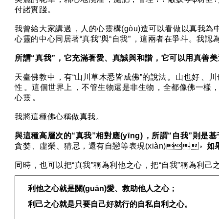
付諸實踐。
我曾給大家講過，人的心靈構(gòu)造可以看做以真我為中心
心靈的中心同居著“真我”與“自我”，這兩者在爭斗。我
所謂“真我”，它充滿著愛、真誠與和諧，它可以用真善美這個
天臺佛教中，有“山川草木悉皆成佛”的說法。山也好、川
性。這個世界上，不管生物還是非生物，全都像佛一樣
心靈。
我將這種佛心稱做真我。
與這種高層次的“真我”相對應(yīng)，所謂“自我”則是基
貪婪、虛榮、猜忌，還有自戀等表現(xiàn)。
如
同時，也可以把“真我”稱為利他之心，把“自我”稱為利己之心
利他之心就是關(guān)愛、救助他人之心；
利己之心就是只要自己好就行的自私自利之心。