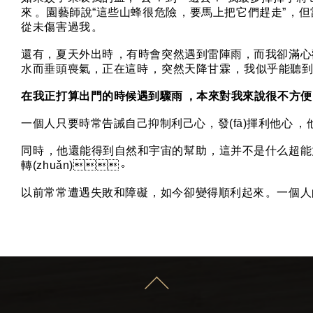
來。園藝師說“這些山蜂很危險，要馬上把它們趕走”，
從未傷害過我。
還有，夏天外出時，有時會突然遇到雷陣雨，而我卻滿
水而垂頭喪氣，正在這時，突然天降甘霖，我似乎能
在我正打算出門的時候遇到驟雨，本來對我來說很不方
一個人只要時常告誡自己抑制利己心，發(fā)揮利他心
同時，他還能得到自然和宇宙的幫助，這并不是什么超能力或
轉(zhuǎn)。
以前常常遭遇失敗和障礙，如今卻變得順利起來。一個人的人格發