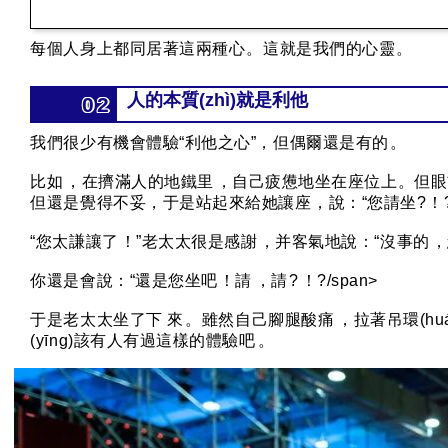
每個人身上都同居著這兩種心。這就是我們的心靈。
人的本質(zhì)就是利他
02
我們很少有機會體驗“利他之心”，但偶爾還是有的。
比如，在擠滿人的地鐵里，自己疲憊地坐在座位上。但眼前站
但還是覺得不妥，于是站起來給她讓座，說：“您請坐?！?/
“您太謙讓了！”老太太很是感謝，并客氣地說：“沒事的，您坐
你還是會說：“還是您坐吧！請，請?！?/span>
于是老太太坐了下 來。雖然自己腳腿酸痛，拉著吊環(h
(yīng)該有人有過這樣的體驗吧。