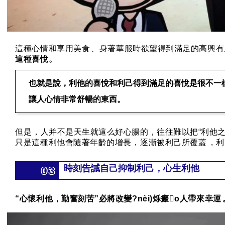
這種心情和享用美食、身著華服時欲望得到滿足的高興有所不
這種喜悅。
也就是說，利他的喜悅和利己得到滿足的喜悅是很不一樣
讓人心情非常舒暢的東西。
但是，人并不是天生就這么好心腸的，往往難以把“利他之心”發(fā
只是這種利他會隨著年齡的增長，逐漸被利己所覆蓋，
時刻告誡自己抑制利己，心生利他
03
“心懷利他，勤奮刻苦”必將改變?nèi)烁瘢o人帶來幸運