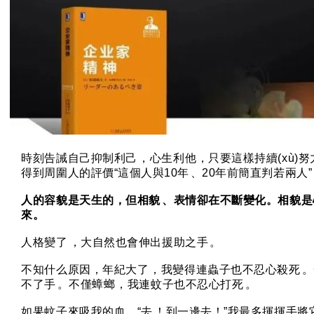
時刻告誡自己抑制利己，心生利他，只要這樣持續(xù)努
得到周圍人的評價“這個人與10年、20年前簡直判若兩人”
人的容貌是天生的，但相貌、表情卻在不斷變化。
相貌是心
來。
人格變了，大自然也會伸出援助之手。
不知什么原因，年紀大了，我變得連蟲子也不忍心殺死。
不了手。不僅蟑螂，我連蚊子也不忍心打死。
如果蚊子來吸我的血，“去！到一邊去！”我最多揮揮手